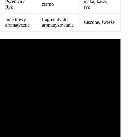
Pszenica /
mąka, kasza,
ziarno
Ryż
ryż
Inne trawy
fragmenty do
suszone, świeże
aromatyczne
aromatyzowania