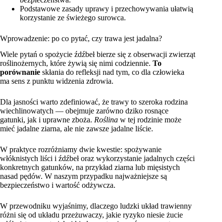
Podstawowe zasady uprawy i przechowywania ułatwią
korzystanie ze świeżego surowca.
Wprowadzenie: po co pytać, czy trawa jest jadalna?
Wiele pytań o spożycie źdźbeł bierze się z obserwacji zwierząt
roślinożernych, które żywią się nimi codziennie.
To
porównanie
skłania do refleksji nad tym, co dla człowieka
ma sens z punktu widzenia zdrowia.
Dla jasności warto zdefiniować, że trawy to szeroka rodzina
wiechlinowatych — obejmuje zarówno dziko rosnące
gatunki, jak i uprawne zboża.
Roślina
w tej rodzinie może
mieć jadalne ziarna, ale nie zawsze jadalne liście.
W praktyce rozróżniamy dwie kwestie: spożywanie
włóknistych liści i źdźbeł oraz wykorzystanie jadalnych części
konkretnych gatunków, na przykład ziarna lub mięsistych
nasad pędów. W naszym przypadku najważniejsze są
bezpieczeństwo i wartość odżywcza.
W przewodniku wyjaśnimy, dlaczego ludzki układ trawienny
różni się od układu przeżuwaczy, jakie ryzyko niesie żucie