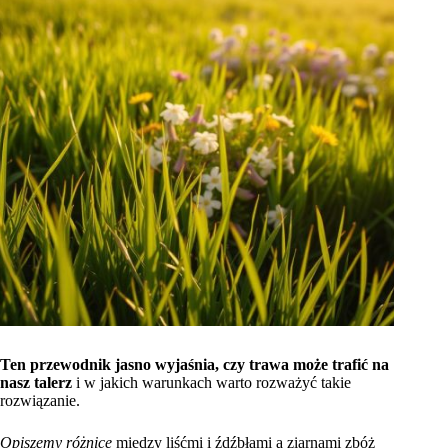
Ten przewodnik jasno wyjaśnia, czy trawa może trafić na
nasz talerz
i w jakich warunkach warto rozważyć takie
rozwiązanie.
Opiszemy różnicę
między liśćmi i źdźbłami a ziarnami zbóż