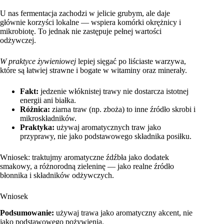
U nas fermentacja zachodzi w jelicie grubym, ale daje
głównie korzyści lokalne — wspiera komórki okrężnicy i
mikrobiotę. To jednak nie zastępuje pełnej wartości
odżywczej.
W praktyce żywieniowej
lepiej sięgać po liściaste warzywa,
które są łatwiej strawne i bogate w witaminy oraz minerały.
Fakt:
jedzenie włóknistej trawy nie dostarcza istotnej
energii ani białka.
Różnica:
ziarna traw (np. zboża) to inne źródło skrobi i
mikroskładników.
Praktyka:
używaj aromatycznych traw jako
przyprawy, nie jako podstawowego składnika posiłku.
Wniosek: traktujmy aromatyczne źdźbła jako dodatek
smakowy, a różnorodną zieleninę — jako realne źródło
błonnika i składników odżywczych.
Wniosek
Podsumowanie:
używaj trawa jako aromatyczny akcent, nie
jako podstawowego pożywienia.