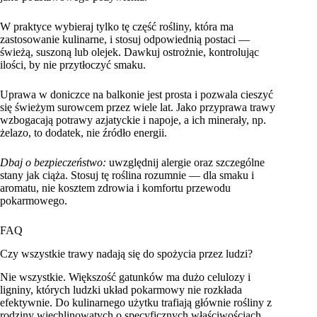
W praktyce wybieraj tylko tę część rośliny, która ma
zastosowanie kulinarne, i stosuj odpowiednią postaci —
świeżą, suszoną lub olejek. Dawkuj ostrożnie, kontrolując
ilości, by nie przytłoczyć smaku.
Uprawa w doniczce na balkonie jest prosta i pozwala cieszyć
się świeżym surowcem przez wiele lat. Jako przyprawa trawy
wzbogacają potrawy azjatyckie i napoje, a ich minerały, np.
żelazo, to dodatek, nie źródło energii.
Dbaj o bezpieczeństwo:
uwzględnij alergie oraz szczególne
stany jak ciąża. Stosuj tę roślina rozumnie — dla smaku i
aromatu, nie kosztem zdrowia i komfortu przewodu
pokarmowego.
FAQ
Czy wszystkie trawy nadają się do spożycia przez ludzi?
Nie wszystkie. Większość gatunków ma dużo celulozy i
ligniny, których ludzki układ pokarmowy nie rozkłada
efektywnie. Do kulinarnego użytku trafiają głównie rośliny z
rodziny wiechlinowatych o specyficznych właściwościach,