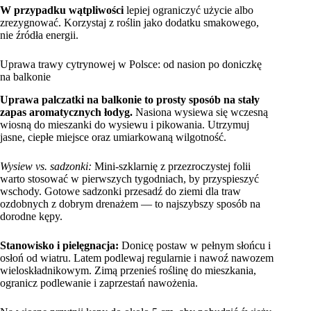
W przypadku wątpliwości
lepiej ograniczyć użycie albo
zrezygnować. Korzystaj z roślin jako dodatku smakowego,
nie źródła energii.
Uprawa trawy cytrynowej w Polsce: od nasion po doniczkę
na balkonie
Uprawa palczatki na balkonie to prosty sposób na stały
zapas aromatycznych łodyg.
Nasiona wysiewa się wczesną
wiosną do mieszanki do wysiewu i pikowania. Utrzymuj
jasne, ciepłe miejsce oraz umiarkowaną wilgotność.
Wysiew vs. sadzonki:
Mini‑szklarnię z przezroczystej folii
warto stosować w pierwszych tygodniach, by przyspieszyć
wschody. Gotowe sadzonki przesadź do ziemi dla traw
ozdobnych z dobrym drenażem — to najszybszy sposób na
dorodne kępy.
Stanowisko i pielęgnacja:
Donicę postaw w pełnym słońcu i
osłoń od wiatru. Latem podlewaj regularnie i nawoź nawozem
wieloskładnikowym. Zimą przenieś roślinę do mieszkania,
ogranicz podlewanie i zaprzestań nawożenia.