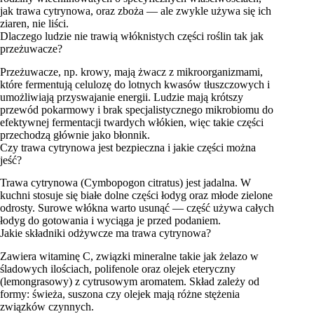
jak trawa cytrynowa, oraz zboża — ale zwykle używa się ich
ziaren, nie liści.
Dlaczego ludzie nie trawią włóknistych części roślin tak jak
przeżuwacze?
Przeżuwacze, np. krowy, mają żwacz z mikroorganizmami,
które fermentują celulozę do lotnych kwasów tłuszczowych i
umożliwiają przyswajanie energii. Ludzie mają krótszy
przewód pokarmowy i brak specjalistycznego mikrobiomu do
efektywnej fermentacji twardych włókien, więc takie części
przechodzą głównie jako błonnik.
Czy trawa cytrynowa jest bezpieczna i jakie części można
jeść?
Trawa cytrynowa (Cymbopogon citratus) jest jadalna. W
kuchni stosuje się białe dolne części łodyg oraz młode zielone
odrosty. Surowe włókna warto usunąć — część używa całych
łodyg do gotowania i wyciąga je przed podaniem.
Jakie składniki odżywcze ma trawa cytrynowa?
Zawiera witaminę C, związki mineralne takie jak żelazo w
śladowych ilościach, polifenole oraz olejek eteryczny
(lemongrasowy) z cytrusowym aromatem. Skład zależy od
formy: świeża, suszona czy olejek mają różne stężenia
związków czynnych.