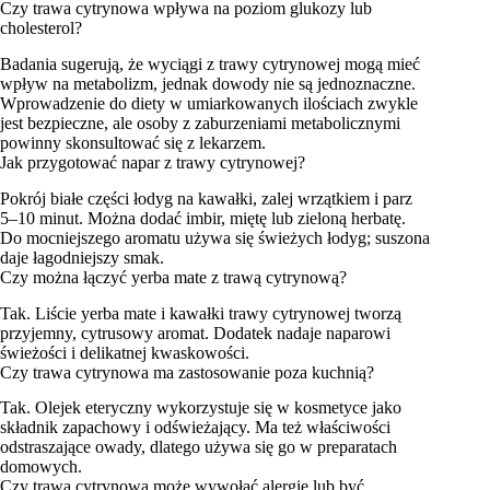
Czy trawa cytrynowa wpływa na poziom glukozy lub
cholesterol?
Badania sugerują, że wyciągi z trawy cytrynowej mogą mieć
wpływ na metabolizm, jednak dowody nie są jednoznaczne.
Wprowadzenie do diety w umiarkowanych ilościach zwykle
jest bezpieczne, ale osoby z zaburzeniami metabolicznymi
powinny skonsultować się z lekarzem.
Jak przygotować napar z trawy cytrynowej?
Pokrój białe części łodyg na kawałki, zalej wrzątkiem i parz
5–10 minut. Można dodać imbir, miętę lub zieloną herbatę.
Do mocniejszego aromatu używa się świeżych łodyg; suszona
daje łagodniejszy smak.
Czy można łączyć yerba mate z trawą cytrynową?
Tak. Liście yerba mate i kawałki trawy cytrynowej tworzą
przyjemny, cytrusowy aromat. Dodatek nadaje naparowi
świeżości i delikatnej kwaskowości.
Czy trawa cytrynowa ma zastosowanie poza kuchnią?
Tak. Olejek eteryczny wykorzystuje się w kosmetyce jako
składnik zapachowy i odświeżający. Ma też właściwości
odstraszające owady, dlatego używa się go w preparatach
domowych.
Czy trawa cytrynowa może wywołać alergię lub być