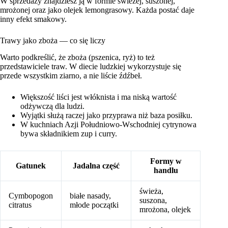
W sprzedaży znajdziesz ją w formie świeżej, suszonej,
mrożonej oraz jako olejek lemongrasowy. Każda postać daje
inny efekt smakowy.
Trawy jako zboża — co się liczy
Warto podkreślić, że zboża (pszenica, ryż) to też
przedstawiciele traw. W diecie ludzkiej wykorzystuje się
przede wszystkim ziarno, a nie liście źdźbeł.
Większość liści jest włóknista i ma niską wartość
odżywczą dla ludzi.
Wyjątki służą raczej jako przyprawa niż baza posiłku.
W kuchniach Azji Południowo‑Wschodniej cytrynowa
bywa składnikiem zup i curry.
Formy w
Gatunek
Jadalna część
handlu
świeża,
Cymbopogon
białe nasady,
suszona,
citratus
młode początki
mrożona, olejek