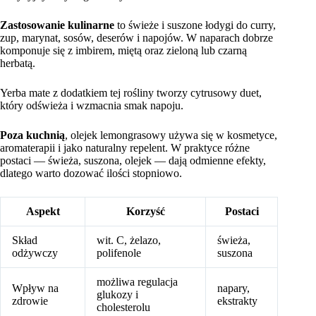
Zastosowanie kulinarne
to świeże i suszone łodygi do curry,
zup, marynat, sosów, deserów i napojów. W naparach dobrze
komponuje się z imbirem, miętą oraz zieloną lub czarną
herbatą.
Yerba mate z dodatkiem tej rośliny tworzy cytrusowy duet,
który odświeża i wzmacnia smak napoju.
Poza kuchnią
, olejek lemongrasowy używa się w kosmetyce,
aromaterapii i jako naturalny repelent. W praktyce różne
postaci — świeża, suszona, olejek — dają odmienne efekty,
dlatego warto dozować ilości stopniowo.
Aspekt
Korzyść
Postaci
Skład
wit. C, żelazo,
świeża,
odżywczy
polifenole
suszona
możliwa regulacja
Wpływ na
napary,
glukozy i
zdrowie
ekstrakty
cholesterolu