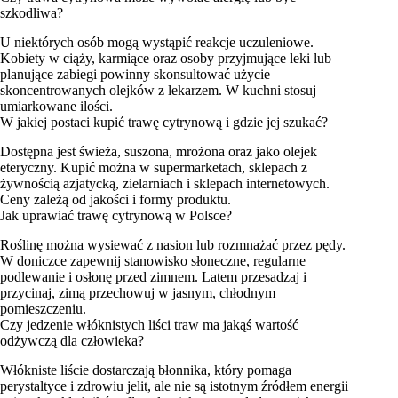
szkodliwa?
U niektórych osób mogą wystąpić reakcje uczuleniowe.
Kobiety w ciąży, karmiące oraz osoby przyjmujące leki lub
planujące zabiegi powinny skonsultować użycie
skoncentrowanych olejków z lekarzem. W kuchni stosuj
umiarkowane ilości.
W jakiej postaci kupić trawę cytrynową i gdzie jej szukać?
Dostępna jest świeża, suszona, mrożona oraz jako olejek
eteryczny. Kupić można w supermarketach, sklepach z
żywnością azjatycką, zielarniach i sklepach internetowych.
Ceny zależą od jakości i formy produktu.
Jak uprawiać trawę cytrynową w Polsce?
Roślinę można wysiewać z nasion lub rozmnażać przez pędy.
W doniczce zapewnij stanowisko słoneczne, regularne
podlewanie i osłonę przed zimnem. Latem przesadzaj i
przycinaj, zimą przechowuj w jasnym, chłodnym
pomieszczeniu.
Czy jedzenie włóknistych liści traw ma jakąś wartość
odżywczą dla człowieka?
Włókniste liście dostarczają błonnika, który pomaga
perystaltyce i zdrowiu jelit, ale nie są istotnym źródłem energii