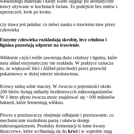
włóknistego materiału i kiedy warto sięgnąć po aromatyczne
trawy używane w kuchniach świata. To podejście bez mitów i
uproszczeń, krok po kroku.
czy trawa jest jadalna: co mówi nauka o trawieniu traw przez
człowieka
Enzymy człowieka rozkładają skrobię, lecz celuloza i
lignina pozostają odporne na trawienie.
Włókniste części roślin
zawierają dużo celulozy i ligniny, które
nasz układ enzymatyczny nie rozkłada. W praktyce oznacza
to, że większość liści i źdźbeł przechodzi przez przewód
pokarmowy w dużej mierze niestrawiona.
Krowy radzą sobie inaczej. W żwaczu o pojemności około
200 litrów bytują miliardy beztlenowych mikroorganizmów.
W 1 litrze płynu żwacza może znajdować się ~100 milionów
bakterii, które fermentują włókno.
Proces u przeżuwaczy obejmuje odbijanie i przeżuwanie, co
mechanicznie rozdrabnia paszę i ułatwia dostęp
mikroorganizmom. Produkty fermentacji to lotne kwasy
tłuszczowe, które wchłaniają się do
krwi
i w wątrobie stają