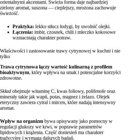
orientalnymi akcentami. Świeża forma daje najbardziej
zielony aromat, suszona — cieplejszy, mrożona zachowuje
świeżość.
Praktyka:
lekko stłucz łodygi, by uwolnić olejki.
Łączenia:
imbir, czosnek, chili i mleczko kokosowe
wzmacniają charakter potraw.
Właściwości i zastosowanie trawy cytrynowej w kuchni i nie
tylko
Trawa cytrynowa łączy wartość kulinarną z profilem
bioaktywnym
, który wpływa na smak i potencjalne korzyści
zdrowotne.
Skład
obejmuje witaminę C, kwas foliowy, polifenole oraz
minerały takie jak wapń, potas, magnez i żelazo. Olejek
eteryczny zawiera cytral i mircen, które nadają intensywny
aromat.
Wpływ na organizm
bywa opisywany jako pomocny w
regulacji glukozy we krwi, w poprawie parametrów
lipidowych i krążenia. Część doniesień ma charakter
tradycyjny i wymaga dalszych badań.