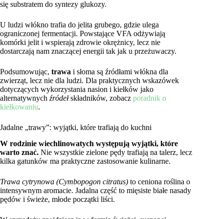
się substratem do syntezy glukozy.
U ludzi włókno trafia do jelita grubego, gdzie ulega
ograniczonej fermentacji. Powstające VFA odżywiają
komórki jelit i wspierają zdrowie okrężnicy, lecz nie
dostarczają nam znaczącej energii tak jak u przeżuwaczy.
Podsumowując,
trawa
i słoma są źródłami włókna dla
zwierząt, lecz nie dla ludzi. Dla praktycznych wskazówek
dotyczących wykorzystania nasion i kiełków jako
alternatywnych
źródeł
składników, zobacz
poradnik o
kiełkowaniu
.
Jadalne „trawy”: wyjątki, które trafiają do kuchni
W rodzinie wiechlinowatych występują wyjątki, które
warto znać.
Nie wszystkie zielone pędy trafiają na talerz, lecz
kilka gatunków ma praktyczne zastosowanie kulinarne.
Trawa cytrynowa (Cymbopogon citratus)
to ceniona roślina o
intensywnym aromacie. Jadalna część to mięsiste białe nasady
pędów i świeże, młode początki liści.