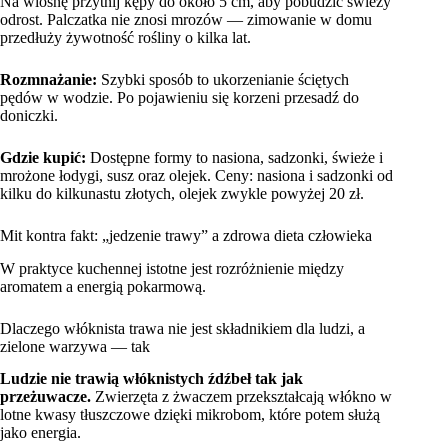
Na wiosnę przytnij kępy do około 5 cm, aby pobudzić świeży
odrost. Palczatka nie znosi mrozów — zimowanie w domu
przedłuży żywotność rośliny o kilka lat.
Rozmnażanie:
Szybki sposób to ukorzenianie ściętych
pędów w wodzie. Po pojawieniu się korzeni przesadź do
doniczki.
Gdzie kupić:
Dostępne formy to nasiona, sadzonki, świeże i
mrożone łodygi, susz oraz olejek. Ceny: nasiona i sadzonki od
kilku do kilkunastu złotych, olejek zwykle powyżej 20 zł.
Mit kontra fakt: „jedzenie trawy” a zdrowa dieta człowieka
W praktyce kuchennej istotne jest rozróżnienie między
aromatem a energią pokarmową.
Dlaczego włóknista trawa nie jest składnikiem dla ludzi, a
zielone warzywa — tak
Ludzie nie trawią włóknistych źdźbeł tak jak
przeżuwacze.
Zwierzęta z żwaczem przekształcają włókno w
lotne kwasy tłuszczowe dzięki mikrobom, które potem służą
jako energia.