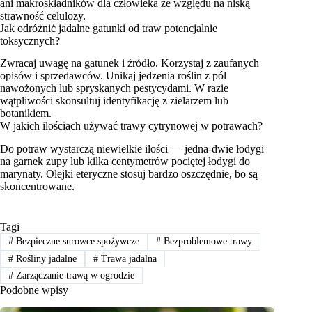
ani makroskładników dla człowieka ze względu na niską
strawność celulozy.
Jak odróżnić jadalne gatunki od traw potencjalnie
toksycznych?
Zwracaj uwagę na gatunek i źródło. Korzystaj z zaufanych
opisów i sprzedawców. Unikaj jedzenia roślin z pól
nawożonych lub spryskanych pestycydami. W razie
wątpliwości skonsultuj identyfikację z zielarzem lub
botanikiem.
W jakich ilościach używać trawy cytrynowej w potrawach?
Do potraw wystarczą niewielkie ilości — jedna-dwie łodygi
na garnek zupy lub kilka centymetrów pociętej łodygi do
marynaty. Olejki eteryczne stosuj bardzo oszczędnie, bo są
skoncentrowane.
Tagi
#
Bezpieczne surowce spożywcze
#
Bezproblemowe trawy
#
Rośliny jadalne
#
Trawa jadalna
#
Zarządzanie trawą w ogrodzie
Podobne wpisy