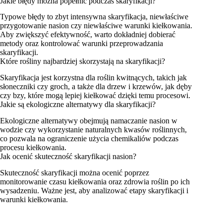
Jakie błędy można popełnić podczas skaryfikacji?
Typowe błędy to zbyt intensywna skaryfikacja, niewłaściwe
przygotowanie nasion czy niewłaściwe warunki kiełkowania.
Aby zwiększyć efektywność, warto dokładniej dobierać
metody oraz kontrolować warunki przeprowadzania
skaryfikacji.
Które rośliny najbardziej skorzystają na skaryfikacji?
Skaryfikacja jest korzystna dla roślin kwitnących, takich jak
słoneczniki czy groch, a także dla drzew i krzewów, jak dęby
czy bzy, które mogą lepiej kiełkować dzięki temu procesowi.
Jakie są ekologiczne alternatywy dla skaryfikacji?
Ekologiczne alternatywy obejmują namaczanie nasion w
wodzie czy wykorzystanie naturalnych kwasów roślinnych,
co pozwala na ograniczenie użycia chemikaliów podczas
procesu kiełkowania.
Jak ocenić skuteczność skaryfikacji nasion?
Skuteczność skaryfikacji można ocenić poprzez
monitorowanie czasu kiełkowania oraz zdrowia roślin po ich
wysadzeniu. Ważne jest, aby analizować etapy skaryfikacji i
warunki kiełkowania.