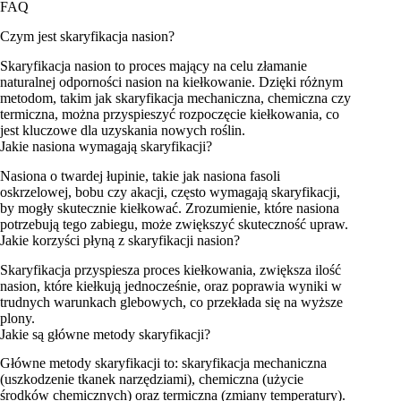
FAQ
Czym jest skaryfikacja nasion?
Skaryfikacja nasion to proces mający na celu złamanie
naturalnej odporności nasion na kiełkowanie. Dzięki różnym
metodom, takim jak skaryfikacja mechaniczna, chemiczna czy
termiczna, można przyspieszyć rozpoczęcie kiełkowania, co
jest kluczowe dla uzyskania nowych roślin.
Jakie nasiona wymagają skaryfikacji?
Nasiona o twardej łupinie, takie jak nasiona fasoli
oskrzelowej, bobu czy akacji, często wymagają skaryfikacji,
by mogły skutecznie kiełkować. Zrozumienie, które nasiona
potrzebują tego zabiegu, może zwiększyć skuteczność upraw.
Jakie korzyści płyną z skaryfikacji nasion?
Skaryfikacja przyspiesza proces kiełkowania, zwiększa ilość
nasion, które kiełkują jednocześnie, oraz poprawia wyniki w
trudnych warunkach glebowych, co przekłada się na wyższe
plony.
Jakie są główne metody skaryfikacji?
Główne metody skaryfikacji to: skaryfikacja mechaniczna
(uszkodzenie tkanek narzędziami), chemiczna (użycie
środków chemicznych) oraz termiczna (zmiany temperatury).