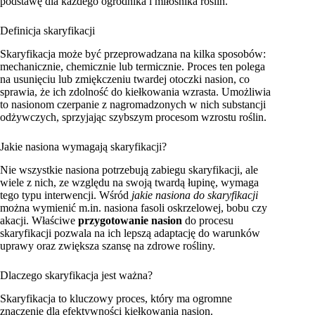
podstawę dla każdego ogrodnika i miłośnika roślin.
Definicja skaryfikacji
Skaryfikacja może być przeprowadzana na kilka sposobów:
mechanicznie, chemicznie lub termicznie. Proces ten polega
na usunięciu lub zmiękczeniu twardej otoczki nasion, co
sprawia, że ich zdolność do kiełkowania wzrasta. Umożliwia
to nasionom czerpanie z nagromadzonych w nich substancji
odżywczych, sprzyjając szybszym procesom wzrostu roślin.
Jakie nasiona wymagają skaryfikacji?
Nie wszystkie nasiona potrzebują zabiegu skaryfikacji, ale
wiele z nich, ze względu na swoją twardą łupinę, wymaga
tego typu interwencji. Wśród
jakie nasiona do skaryfikacji
można wymienić m.in. nasiona fasoli oskrzelowej, bobu czy
akacji. Właściwe
przygotowanie nasion
do procesu
skaryfikacji pozwala na ich lepszą adaptację do warunków
uprawy oraz zwiększa szansę na zdrowe rośliny.
Dlaczego skaryfikacja jest ważna?
Skaryfikacja to kluczowy proces, który ma ogromne
znaczenie dla efektywności kiełkowania nasion.