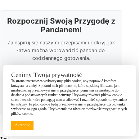
Rozpocznij Swoją Przygodę z
Pandanem!
Zainspiruj się naszymi przepisami i odkryj, jak
łatwo można wprowadzić pandan do
codziennego gotowania.
Cenimy Twoją prywatność
Pobierz Darmowy E-book z
Ta strona internetowa wykorzystuje pliki cookie, aby poprawić komfort
korzystania z niej. Spośród nich pliki cookie, które są sklasyfikowane jako
Przepisami
niezbędne, są przechowywane w przeglądarce, ponieważ są niezbędne do
działania podstawowych funkcji witryny. Używamy również plików cookie
stron trzecich, które pomagają nam analizować i rozumieć sposób korzystania z
tej witryny. Te pliki cookie będą przechowywane w przeglądarce użytkownika
wyłącznie za jego zgodą. Użytkownik ma również możliwość rezygnacji z tych
plików cookie.
Akceptuję
Tagi