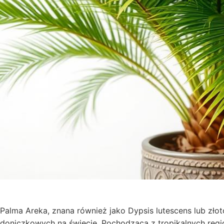
Palma Areka, znana również jako Dypsis lutescens lub złot
doniczkowych na świecie. Pochodząca z tropikalnych regi