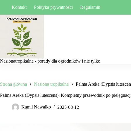
Przejdź
Kontakt
Polityka prywatności
Regulamin
do
treści
Nasionatropikalne - porady dla ogrodników i nie tylko
Strona główna
Nasiona tropikalne
Palma Areka (Dypsis lutescen
Palma Areka (Dypsis lutescens): Kompletny przewodnik po pielęgnacji
Kamil Nawałko
2025-08-12