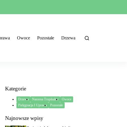
uprawa
Owoce
Pozostałe
Drzewa
Kategorie
Drzewa
Nasiona Tropikalne
Owoce
Pielęgnacja I Uprawa
Pozostałe
Najnowsze wpisy