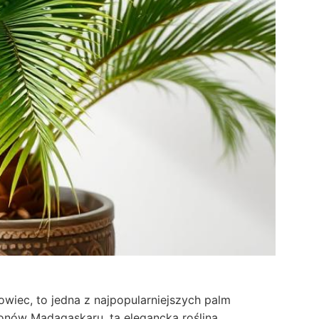
owiec, to jedna z najpopularniejszych palm
onów Madagaskaru, ta elegancka roślina