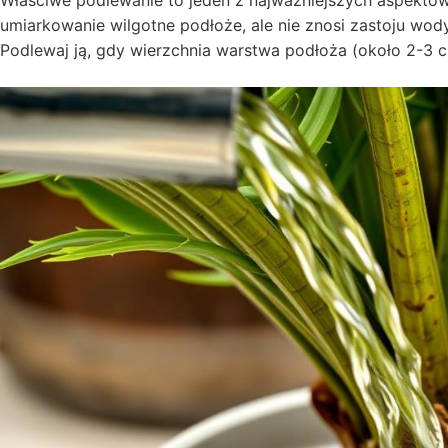
umiarkowanie wilgotne podłoże, ale nie znosi zastoju wod
Podlewaj ją, gdy wierzchnia warstwa podłoża (około 2-3 c