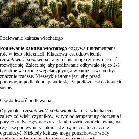
Podlewanie kaktusa włochatego
Podlewanie kaktusa włochatego
odgrywa fundamentalną
rolę w jego pielęgnacji. Kluczowa jest odpowiednia
częstotliwość podlewania
, aby roślina mogła zdrowo rosnąć i
rozwijać się. Zaleca się, aby podlewanie odbywało się co 2-3
tygodnie w sezonie wegetacyjnym, a w zimie powinno być
znacznie rzadsze. Niezwykle istotne jest, aby przed
ponownym podlaniem upewnić się, że podłoże jest całkowicie
suche.
Częstotliwość podlewania
Optymalna
częstotliwość podlewania
kaktusa włochatego
zależy od wielu czynników, w tym od temperatury otoczenia i
pory roku. Na ogół w okresie letnim warto zwrócić uwagę na
częstsze podlewanie, natomiast zimą można to znacznie
ograniczyć. Niekiedy kaktusy mogą potrzebować wody
rzadziej, zwłaszcza w chłodniejszych miesiącach.