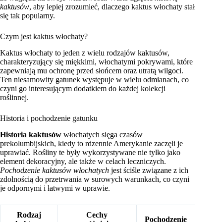
kaktusów
, aby lepiej zrozumieć, dlaczego kaktus włochaty stał
się tak popularny.
Czym jest kaktus włochaty?
Kaktus włochaty to jeden z wielu rodzajów kaktusów,
charakteryzujący się miękkimi, włochatymi pokrywami, które
zapewniają mu ochronę przed słońcem oraz utratą wilgoci.
Ten niesamowity gatunek występuje w wielu odmianach, co
czyni go interesującym dodatkiem do każdej kolekcji
roślinnej.
Historia i pochodzenie gatunku
Historia kaktusów
włochatych sięga czasów
prekolumbijskich, kiedy to rdzennie Amerykanie zaczęli je
uprawiać. Rośliny te były wykorzystywane nie tylko jako
element dekoracyjny, ale także w celach leczniczych.
Pochodzenie kaktusów włochatych
jest ściśle związane z ich
zdolnością do przetrwania w surowych warunkach, co czyni
je odpornymi i łatwymi w uprawie.
Rodzaj
Cechy
Pochodzenie