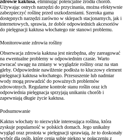
zdrowie kaktusa
, eliminując potencjalne źródła chorób.
Używając ostrych narzędzi do przycinania, można efektywnie
zabezpieczyć roślinę przed uszkodzeniami. Szeroka gama
dostępnych narzędzi zarówno w sklepach stacjonarnych, jak i
internetowych, sprawia, że dobór odpowiednich akcesoriów
do pielęgnacji kaktusa włochatego nie stanowi problemu.
Monitorowanie zdrowia rośliny
Obserwacja zdrowia kaktusa jest niezbędna, aby zareagować
na ewentualne problemy w odpowiednim czasie. Warto
zwracać uwagę na zmiany w wyglądzie rośliny oraz na stan
gleby. Odpowiednie nawilżenie podłoża to kluczowy element
pielęgnacji kaktusa włochatego. Przesuszenie lub nadmiar
wody mogą prowadzić do poważnych problemów
zdrowotnych. Regularne kontrole stanu roślin oraz ich
odpowiednia pielęgnacja sprzyjają unikaniu chorób i
zapewniają długie życie kaktusa.
Podsumowanie
Kaktus włochaty to niezwykle interesująca roślina, która
zyskuje popularność w polskich domach. Jego unikalny
wygląd oraz prostota w pielęgnacji sprawiają, że to doskonały
wybór dla osób, które cenią sobie piękno w połączeniu z