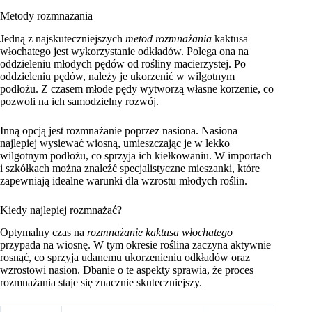
Metody rozmnażania
Jedną z najskuteczniejszych
metod rozmnażania
kaktusa
włochatego jest wykorzystanie odkładów. Polega ona na
oddzieleniu młodych pędów od rośliny macierzystej. Po
oddzieleniu pędów, należy je ukorzenić w wilgotnym
podłożu. Z czasem młode pędy wytworzą własne korzenie, co
pozwoli na ich samodzielny rozwój.
Inną opcją jest rozmnażanie poprzez nasiona. Nasiona
najlepiej wysiewać wiosną, umieszczając je w lekko
wilgotnym podłożu, co sprzyja ich kiełkowaniu. W importach
i szkółkach można znaleźć specjalistyczne mieszanki, które
zapewniają idealne warunki dla wzrostu młodych roślin.
Kiedy najlepiej rozmnażać?
Optymalny czas na
rozmnażanie kaktusa włochatego
przypada na wiosnę. W tym okresie roślina zaczyna aktywnie
rosnąć, co sprzyja udanemu ukorzenieniu odkładów oraz
wzrostowi nasion. Dbanie o te aspekty sprawia, że proces
rozmnażania staje się znacznie skuteczniejszy.