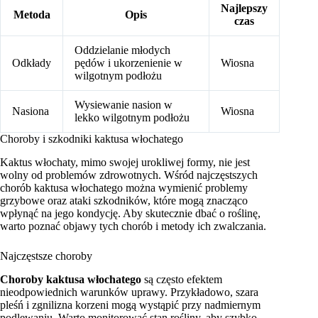
Najlepszy
Metoda
Opis
czas
Oddzielanie młodych
Odkłady
pędów i ukorzenienie w
Wiosna
wilgotnym podłożu
Wysiewanie nasion w
Nasiona
Wiosna
lekko wilgotnym podłożu
Choroby i szkodniki kaktusa włochatego
Kaktus włochaty, mimo swojej urokliwej formy, nie jest
wolny od problemów zdrowotnych. Wśród najczęstszych
chorób kaktusa włochatego można wymienić problemy
grzybowe oraz ataki szkodników, które mogą znacząco
wpłynąć na jego kondycję. Aby skutecznie dbać o roślinę,
warto poznać objawy tych chorób i metody ich zwalczania.
Najczęstsze choroby
Choroby kaktusa włochatego
są często efektem
nieodpowiednich warunków uprawy. Przykładowo, szara
pleśń i zgnilizna korzeni mogą wystąpić przy nadmiernym
podlewaniu. Warto monitorować stan rośliny, aby szybko