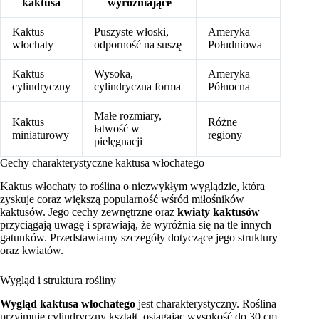
kaktusa
wyróżniające
Kaktus
Puszyste włoski,
Ameryka
włochaty
odporność na suszę
Południowa
Kaktus
Wysoka,
Ameryka
cylindryczny
cylindryczna forma
Północna
Małe rozmiary,
Kaktus
Różne
łatwość w
miniaturowy
regiony
pielęgnacji
Cechy charakterystyczne kaktusa włochatego
Kaktus włochaty to roślina o niezwykłym wyglądzie, która
zyskuje coraz większą popularność wśród miłośników
kaktusów. Jego cechy zewnętrzne oraz
kwiaty kaktusów
przyciągają uwagę i sprawiają, że wyróżnia się na tle innych
gatunków. Przedstawiamy szczegóły dotyczące jego struktury
oraz kwiatów.
Wygląd i struktura rośliny
Wygląd kaktusa włochatego
jest charakterystyczny. Roślina
przyjmuje cylindryczny kształt, osiągając wysokość do 30 cm,