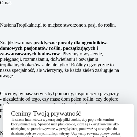
O nas
NasionaTropikalne.pl to miejsce stworzone z pasji do roślin.
Znajdziesz u nas
praktyczne porady dla ogrodników,
domowych pasjonatów roślin, początkujących i
zaawansowanych hodowców
. Piszemy o wysiewie,
pielęgnacji, rozmnażaniu, doświetlaniu i oswajaniu
tropikalnych okazów - ale nie tylko! Rośliny egzotyczne to
nasza specjalność, ale wierzymy, że każda zieleń zasługuje na
uwagę.
Chcemy, by nasz serwis był pomocny, inspirujący i przyjazny
- niezależnie od tego, czy masz dom pełen roślin, czy dopiero
myślisz o pierwszym nasionku. Nasze treści tworzymy z
miłości do zieleni i chęci dzielenia się tym, co działa w
Cenimy Twoją prywatność
praktyce.
Ta strona internetowa wykorzystuje pliki cookie, aby poprawić komfort
korzystania z niej. Spośród nich pliki cookie, które są sklasyfikowane jako
niezbędne, są przechowywane w przeglądarce, ponieważ są niezbędne do
NasionaTropikalne.pl - z serca do roślin, z myślą o Tobie.
działania podstawowych funkcji witryny. Używamy również plików cookie