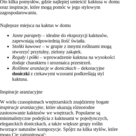
Oto kilka pomysłów, gdzie najlepiej umieścić kaktusa w domu
oraz inspiracje, które mogą pomóc w jego stylowym
zagospodarowaniu.
Najlepsze miejsca na kaktus w domu
Jasne parapety
– idealne do ekspozycji kaktusów,
zapewniają odpowiednią ilość światła.
Stoliki kawowe
– w grupie z innymi roślinami mogą
stworzyć przytulny, zielony zakątek.
Regały i półki
– wprowadzenie kaktusa na wysokości
dodaje charakteru i urozmaica przestrzeń.
Roślinne aranżacje w doniczkach
– dekoracyjne
doniczki
z ciekawymi wzorami podkreślają styl
kaktusa.
Inspiracje aranżacyjne
W wielu czasopismach wnętrzarskich znajdziemy bogate
inspiracje aranżacyjne
, które ukazują różnorodne
zastosowanie kaktusów we wnętrzach. Popularne są
minimalistyczne podejścia z kaktusami w pojedynczych,
eleganckich doniczkach, a także większe grupy roślin
tworzące naturalne kompozycje. Spójrz na kilka stylów, które
mogą Cię zainspirować: