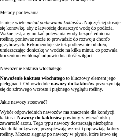
Metody podlewania
Istnieje wiele
metod podlewania kaktusów
. Najczęściej stosuje
się konewkę, aby z łatwością dostarczyć wodę do podłoża.
Ważne jest, aby unikać polewania wody bezpośrednio na
roślinę, ponieważ może to prowadzić do rozwoju chorób
grzybowych. Rekomenduje się też podlewanie od dołu,
umieszczając doniczkę w wodzie na kilka minut, co pozwala
korzeniom wchłonąć odpowiednią ilość wilgoci.
Nawożenie kaktusa włochatego
Nawożenie kaktusa włochatego
to kluczowy element jego
pielęgnacji. Odpowiednie
nawozy do kaktusów
przyczyniają
się do zdrowego wzrostu i pięknego wyglądu rośliny.
Jakie nawozy stosować?
Wybór odpowiednich nawozów ma znaczenie dla kondycji
kaktusa.
Nawozy do kaktusów
powinny zawierać niską
zawartość azotu. Tego typu nawozy dostarczają niezbędne
składniki odżywcze, przyspieszają wzrost i poprawiają kolory
rośliny. Możesz sięgnąć po nawozy w płynie, które łatwo się