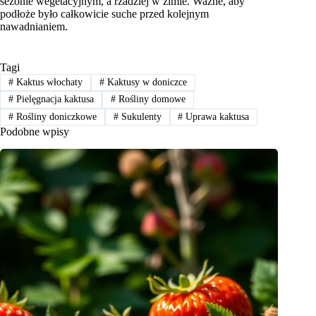
sezonie wegetacyjnym, a rzadziej w zimie. Ważne, aby
podłoże było całkowicie suche przed kolejnym
nawadnianiem.
Tagi
#
Kaktus włochaty
#
Kaktusy w doniczce
#
Pielęgnacja kaktusa
#
Rośliny domowe
#
Rośliny doniczkowe
#
Sukulenty
#
Uprawa kaktusa
Podobne wpisy