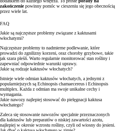
dodatkiem do każdego wnętrza. To proste
porady na
zakończenie
powinny pomóc w cieszeniu się jego obecnością
przez wiele lat.
FAQ
Jakie są najczęstsze problemy związane z kaktusami
włochatymi?
Najczęstsze problemy to nadmierne podlewanie, które
prowadzi do zgnilizny korzeni, oraz choroby grzybowe, takie
jak szara pleśń. Warto regularnie monitorować stan rośliny i
zapewniać odpowiednie warunki uprawy.
Jakie są rodzaje kaktusów włochatych?
Istnieje wiele odmian kaktusów włochatych, a jednymi z
popularniejszych są Echinopsis chamaecereus i Echinopsis
multiplex. Każda z odmian ma swoje unikalne cechy i
wymagania.
Jakie nawozy najlepiej stosować do pielęgnacji kaktusa
włochatego?
Zaleca się stosowanie nawozów specjalnie przeznaczonych
dla kaktusów lub preparatów o niskiej zawartości azotu,
najlepiej w okresie wzrostu rośliny, czyli od wiosny do jesieni.
Jak dbać o kaktusa włochatego w zimie?