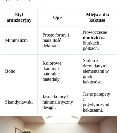
Styl
Miejsca dla
Opis
aranżacyjny
kaktusa
Nowoczesne
Proste formy i
doniczki
na
Minimalizm
mała ilość
biurkach i
dekoracji.
półkach.
Stoliki z
Kolorowe
drewnianymi
tkaniny i
Boho
elementami w
naturalne
gradu
materiały.
kaktusów.
Jasne parapety
Jasne kolory i
z
Skandynawski
minimalistyczny
pojedynczymi
design.
kaktusami.