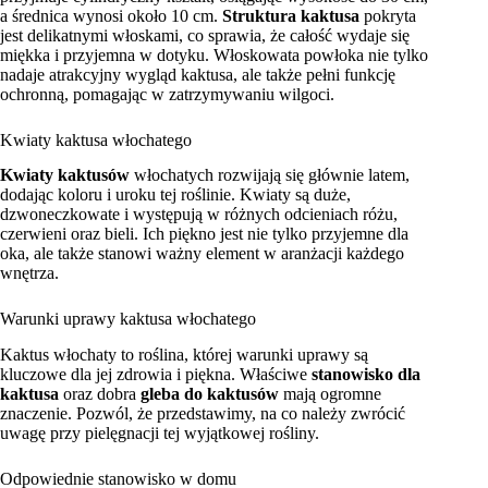
a średnica wynosi około 10 cm.
Struktura kaktusa
pokryta
jest delikatnymi włoskami, co sprawia, że całość wydaje się
miękka i przyjemna w dotyku. Włoskowata powłoka nie tylko
nadaje atrakcyjny wygląd kaktusa, ale także pełni funkcję
ochronną, pomagając w zatrzymywaniu wilgoci.
Kwiaty kaktusa włochatego
Kwiaty kaktusów
włochatych rozwijają się głównie latem,
dodając koloru i uroku tej roślinie. Kwiaty są duże,
dzwoneczkowate i występują w różnych odcieniach różu,
czerwieni oraz bieli. Ich piękno jest nie tylko przyjemne dla
oka, ale także stanowi ważny element w aranżacji każdego
wnętrza.
Warunki uprawy kaktusa włochatego
Kaktus włochaty to roślina, której warunki uprawy są
kluczowe dla jej zdrowia i piękna. Właściwe
stanowisko dla
kaktusa
oraz dobra
gleba do kaktusów
mają ogromne
znaczenie. Pozwól, że przedstawimy, na co należy zwrócić
uwagę przy pielęgnacji tej wyjątkowej rośliny.
Odpowiednie stanowisko w domu