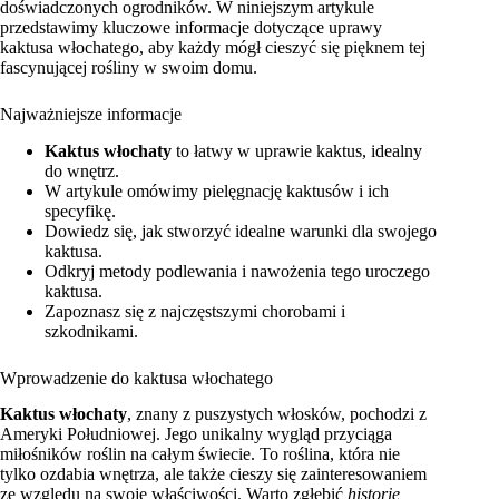
doświadczonych ogrodników. W niniejszym artykule
przedstawimy kluczowe informacje dotyczące uprawy
kaktusa włochatego, aby każdy mógł cieszyć się pięknem tej
fascynującej rośliny w swoim domu.
Najważniejsze informacje
Kaktus włochaty
to łatwy w uprawie kaktus, idealny
do wnętrz.
W artykule omówimy pielęgnację kaktusów i ich
specyfikę.
Dowiedz się, jak stworzyć idealne warunki dla swojego
kaktusa.
Odkryj metody podlewania i nawożenia tego uroczego
kaktusa.
Zapoznasz się z najczęstszymi chorobami i
szkodnikami.
Wprowadzenie do kaktusa włochatego
Kaktus włochaty
, znany z puszystych włosków, pochodzi z
Ameryki Południowej. Jego unikalny wygląd przyciąga
miłośników roślin na całym świecie. To roślina, która nie
tylko ozdabia wnętrza, ale także cieszy się zainteresowaniem
ze względu na swoje właściwości. Warto zgłębić
historię