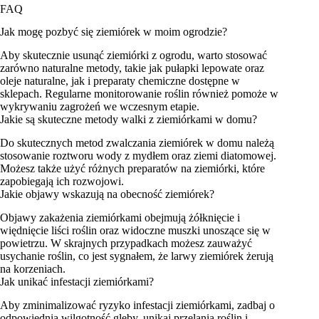
FAQ
Jak mogę pozbyć się ziemiórek w moim ogrodzie?
Aby skutecznie usunąć ziemiórki z ogrodu, warto stosować
zarówno naturalne metody, takie jak pułapki lepowate oraz
oleje naturalne, jak i preparaty chemiczne dostępne w
sklepach. Regularne monitorowanie roślin również pomoże w
wykrywaniu zagrożeń we wczesnym etapie.
Jakie są skuteczne metody walki z ziemiórkami w domu?
Do skutecznych metod zwalczania ziemiórek w domu należą
stosowanie roztworu wody z mydłem oraz ziemi diatomowej.
Możesz także użyć różnych preparatów na ziemiórki, które
zapobiegają ich rozwojowi.
Jakie objawy wskazują na obecność ziemiórek?
Objawy zakażenia ziemiórkami obejmują żółknięcie i
więdnięcie liści roślin oraz widoczne muszki unoszące się w
powietrzu. W skrajnych przypadkach możesz zauważyć
usychanie roślin, co jest sygnałem, że larwy ziemiórek żerują
na korzeniach.
Jak unikać infestacji ziemiórkami?
Aby zminimalizować ryzyko infestacji ziemiórkami, zadbaj o
odpowiednią wilgotność gleby, unikaj przelania roślin i