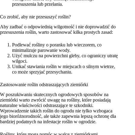
przesuszenia lub przelania.
Co zrobić, aby nie przesuszyć roślin?
Aby zadbać o odpowiednią wilgotność i nie doprowadzić do
przesuszenia roślin, warto zastosować kilka prostych zasad:
Podlewać rośliny o poranku lub wieczorem, co
minimalizuje parowanie wody.
Użyć mulczu na powierzchni gleby, co ograniczy utratę
wilgoci.
Unikać stawiania roślin w miejscach o silnym wietrze,
co może sprzyjać przesychaniu.
Zastosowanie roślin odstraszających ziemiórki
W poszukiwaniu skutecznych ogrodowych sposobów na
ziemiórki warto zwrócić uwagę na rośliny, które posiadają
naturalne właściwości odstraszające te szkodniki.
Wprowadzenie takich roślin do ogrodu nie tylko wzbogaca
jego bioróżnorodność, ale także zapewnia lepszą ochronę dla
bardziej podatnych na infestacje roślin w ogrodzie.
Rośliny, które mogą pomóc w walce z ziemiórkami