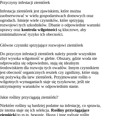
Przyczyny infestacji ziemiórek
Infestacja ziemiórek jest zjawiskiem, które można
zaobserwować w wielu gospodarstwach domowych oraz
ogrodach. Istnieje wiele czynników, które sprzyjają
rozwojowi tych szkodników. Dbanie o odpowiednie warunki
uprawy oraz
kontrola wilgotności
są kluczowe, aby
zminimalizować ryzyko ich obecności.
Główne czynniki sprzyjające rozwojowi ziemiórek
Do przyczyn infestacji ziemiórek należy przede wszystkim
zbyt wysoka wilgotność w glebie. Obszary, gdzie woda nie
odprowadza się odpowiednio, stają się idealnym
środowiskiem dla rozwoju tych owadów. Innym czynnikiem
jest obecność organicznych resztek czy zgnilizny, które stają
się pożywką dla larw ziemiórek. Przyjmowanie roślin o
wilgotnych wymaganiach staje się ryzykowne, jeśli nie
utrzymujemy warunków w odpowiednim stanie.
Jakie rośliny przyciągają ziemiórki?
Niektóre rośliny są bardziej podatne na infestację, co sprawia,
że istotna staje się ich selekcja.
Rośliny przyciągające
ziemiórki
to m.in. begonie, fikusy i inne rodzaje roślin