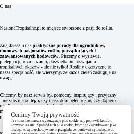
O nas
NasionaTropikalne.pl to miejsce stworzone z pasji do roślin.
Znajdziesz u nas
praktyczne porady dla ogrodników,
domowych pasjonatów roślin, początkujących i
zaawansowanych hodowców
. Piszemy o wysiewie,
pielęgnacji, rozmnażaniu, doświetlaniu i oswajaniu
tropikalnych okazów - ale nie tylko! Rośliny egzotyczne to
nasza specjalność, ale wierzymy, że każda zieleń zasługuje na
uwagę.
Chcemy, by nasz serwis był pomocny, inspirujący i przyjazny
- niezależnie od tego, czy masz dom pełen roślin, czy dopiero
myślisz o pierwszym nasionku. Nasze treści tworzymy z
miłości do zieleni i chęci dzielenia się tym, co działa w
Cenimy Twoją prywatność
praktyce.
Ta strona internetowa wykorzystuje pliki cookie, aby poprawić komfort
korzystania z niej. Spośród nich pliki cookie, które są sklasyfikowane jako
niezbędne, są przechowywane w przeglądarce, ponieważ są niezbędne do
NasionaTropikalne.pl - z serca do roślin, z myślą o Tobie.