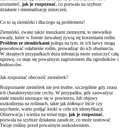
zrozumieć,
jak je rozpoznać
, co pozwala na szybsze
działanie i minimalizację zniszczeń.
Co to są ziemiórki i dlaczego są problemem?
Ziemiórki, zwane także muszkami ziemnymi, to niewielkie
owady, które w formie larwalnej żywią się korzeniami roślin.
Problem ze ziemiórkami
polega na tym, że ich larwy mogą
powodować osłabienie roślin, prowadząc do ich obumarcia.
W skrajnych przypadkach duża infestacja może zniszczyć całą
uprawę, co staje się poważnym zagrożeniem dla ogrodników i
hodowców.
Jak rozpoznać obecność ziemiórek?
Rozpoznanie ziemiórek nie jest trudne, szczególnie gdy znasz
ich charakterystyczne cechy. W przypadku, gdy zauważysz
małe muszki unoszące się w powietrzu, lub objawy
uszkodzenia na roślinach, takie jak
żółknące liście
czy
usychanie
, warto podjąć kroki w celu ich identyfikacji.
Obserwacja i wiedza na temat tego,
jak je rozpoznać
,
pozwala na szybsze działania zaradcze, co może uratować
Twoje rośliny przed poważnym uszkodzeniem.