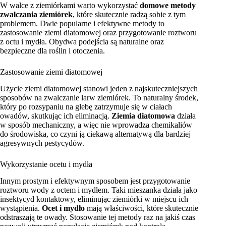
W walce z ziemiórkami warto wykorzystać
domowe metody
zwalczania ziemiórek
, które skutecznie radzą sobie z tym
problemem. Dwie popularne i efektywne metody to
zastosowanie ziemi diatomowej oraz przygotowanie roztworu
z octu i mydła. Obydwa podejścia są naturalne oraz
bezpieczne dla roślin i otoczenia.
Zastosowanie ziemi diatomowej
Użycie ziemi diatomowej stanowi jeden z najskuteczniejszych
sposobów na zwalczanie larw ziemiórek. To naturalny środek,
który po rozsypaniu na glebę zatrzymuje się w ciałach
owadów, skutkując ich eliminacją.
Ziemia diatomowa
działa
w sposób mechaniczny, a więc nie wprowadza chemikaliów
do środowiska, co czyni ją ciekawą alternatywą dla bardziej
agresywnych pestycydów.
Wykorzystanie ocetu i mydła
Innym prostym i efektywnym sposobem jest przygotowanie
roztworu wody z octem i mydłem. Taki mieszanka działa jako
insektycyd kontaktowy, eliminując ziemiórki w miejscu ich
wystąpienia.
Ocet i mydło
mają właściwości, które skutecznie
odstraszają te owady. Stosowanie tej metody raz na jakiś czas