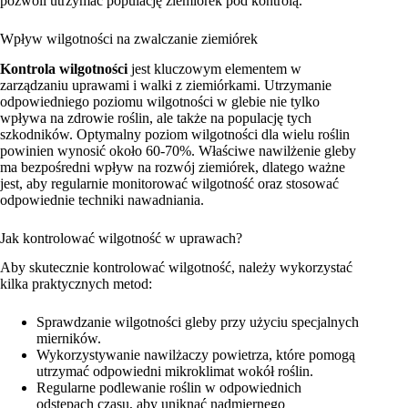
pozwoli utrzymać populację ziemiórek pod kontrolą.
Wpływ wilgotności na zwalczanie ziemiórek
Kontrola wilgotności
jest kluczowym elementem w
zarządzaniu uprawami i walki z ziemiórkami. Utrzymanie
odpowiedniego poziomu wilgotności w glebie nie tylko
wpływa na zdrowie roślin, ale także na populację tych
szkodników. Optymalny poziom wilgotności dla wielu roślin
powinien wynosić około 60-70%. Właściwe nawilżenie gleby
ma bezpośredni wpływ na rozwój ziemiórek, dlatego ważne
jest, aby regularnie monitorować wilgotność oraz stosować
odpowiednie techniki nawadniania.
Jak kontrolować wilgotność w uprawach?
Aby skutecznie kontrolować wilgotność, należy wykorzystać
kilka praktycznych metod:
Sprawdzanie wilgotności gleby przy użyciu specjalnych
mierników.
Wykorzystywanie nawilżaczy powietrza, które pomogą
utrzymać odpowiedni mikroklimat wokół roślin.
Regularne podlewanie roślin w odpowiednich
odstępach czasu, aby uniknąć nadmiernego