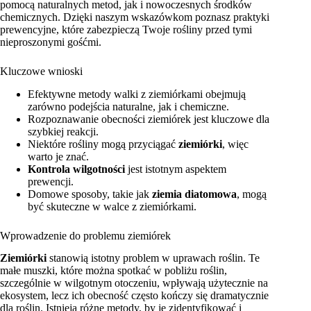
pomocą naturalnych metod, jak i nowoczesnych środków
chemicznych. Dzięki naszym wskazówkom poznasz praktyki
prewencyjne, które zabezpieczą Twoje rośliny przed tymi
nieproszonymi gośćmi.
Kluczowe wnioski
Efektywne metody walki z ziemiórkami obejmują
zarówno podejścia naturalne, jak i chemiczne.
Rozpoznawanie obecności ziemiórek jest kluczowe dla
szybkiej reakcji.
Niektóre rośliny mogą przyciągać
ziemiórki
, więc
warto je znać.
Kontrola wilgotności
jest istotnym aspektem
prewencji.
Domowe sposoby, takie jak
ziemia diatomowa
, mogą
być skuteczne w walce z ziemiórkami.
Wprowadzenie do problemu ziemiórek
Ziemiórki
stanowią istotny problem w uprawach roślin. Te
małe muszki, które można spotkać w pobliżu roślin,
szczególnie w wilgotnym otoczeniu, wpływają użytecznie na
ekosystem, lecz ich obecność często kończy się dramatycznie
dla roślin. Istnieją różne metody, by je zidentyfikować i