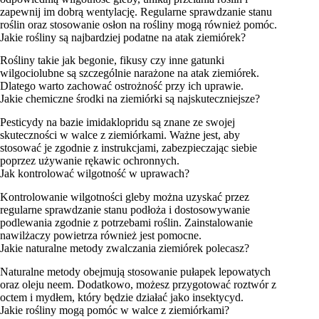
zapewnij im dobrą wentylację. Regularne sprawdzanie stanu
roślin oraz stosowanie osłon na rośliny mogą również pomóc.
Jakie rośliny są najbardziej podatne na atak ziemiórek?
Rośliny takie jak begonie, fikusy czy inne gatunki
wilgociolubne są szczególnie narażone na atak ziemiórek.
Dlatego warto zachować ostrożność przy ich uprawie.
Jakie chemiczne środki na ziemiórki są najskuteczniejsze?
Pesticydy na bazie imidaklopridu są znane ze swojej
skuteczności w walce z ziemiórkami. Ważne jest, aby
stosować je zgodnie z instrukcjami, zabezpieczając siebie
poprzez używanie rękawic ochronnych.
Jak kontrolować wilgotność w uprawach?
Kontrolowanie wilgotności gleby można uzyskać przez
regularne sprawdzanie stanu podłoża i dostosowywanie
podlewania zgodnie z potrzebami roślin. Zainstalowanie
nawilżaczy powietrza również jest pomocne.
Jakie naturalne metody zwalczania ziemiórek polecasz?
Naturalne metody obejmują stosowanie pułapek lepowatych
oraz oleju neem. Dodatkowo, możesz przygotować roztwór z
octem i mydłem, który będzie działać jako insektycyd.
Jakie rośliny mogą pomóc w walce z ziemiórkami?