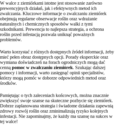
W walce z ziemiórkami istotne jest stosowanie zarówno
prewencyjnych działań, jak i efektywnych metod ich
zwalczania. Kluczowe informacje o zwalczaniu ziemiórek
obejmują regularne obserwacje roślin oraz wdrażanie
naturalnych i chemicznych sposobów walki z tymi
szkodnikami. Prewencja to najlepsza strategia, a ochrona
roślin przed infestacją pozwala uniknąć poważnych
problemów.
Warto korzystać z różnych dostępnych źródeł informacji, żeby
mieć pełen obraz dostępnych opcji. Porady eksperckie oraz
wymiana doświadczeń na forach ogrodniczych mogą dać
cenną
pomoc w zwalczaniu ziemiórek
. Szukając dalszej
pomocy i informacji, warto zasięgnąć opinii specjalistów,
którzy mogą pomóc w doborze odpowiednich metod oraz
środków.
Pamiętając o tych zaleceniach końcowych, można znacznie
zwiększyć swoje szanse na skuteczne pozbycie się ziemiórek.
Dobrze zaplanowana strategia i świadome działania zapewnią
zdrowy rozwój roślin oraz zminimalizują ryzyko kolejnych
infestacji. Nie zapominajmy, że każdy ma szansę na sukces w
tej walce!