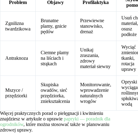
Problem
Objawy
Profilaktyka
pomo
Usuń ch
Brunatne
Przewiewne
Zgnilizna
materiał,
plamy, gnicie
stanowisko,
twardzikowa
osusz
pędów
drenaż
podłoże
Wyciąć
Unikaj
Ciemne plamy
zmienio
zraszania,
Antraknoza
na liściach i
tkanki,
zdrowy
strąkach
rotacja
materiał siewny
uprawy
Opryski
Skupiska
Monitorowanie,
wyciąga
Mszyce /
owadów, sieć
wprowadzenie
roślinny
przędziorki
przędziorka,
naturalnych
spłukiw
zniekształcenia
wrogów
wodą
Więcej praktycznych porad o pielęgnacji i kwitnieniu
znajdziesz w artykule o uprawie
papryki — poradnik dla
ogrodników
, które można stosować także w planowaniu
zdrowej uprawy.