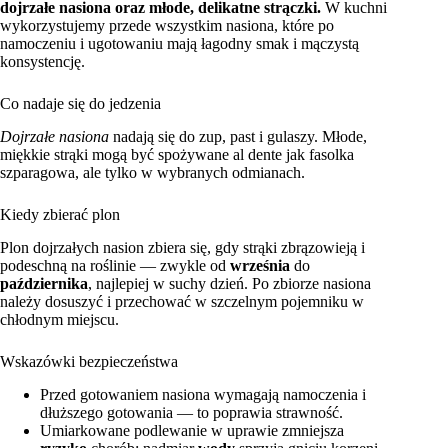
dojrzałe nasiona oraz młode, delikatne strączki.
W kuchni
wykorzystujemy przede wszystkim nasiona, które po
namoczeniu i ugotowaniu mają łagodny smak i mączystą
konsystencję.
Co nadaje się do jedzenia
Dojrzałe nasiona
nadają się do zup, past i gulaszy. Młode,
miękkie strąki mogą być spożywane al dente jak fasolka
szparagowa, ale tylko w wybranych odmianach.
Kiedy zbierać plon
Plon dojrzałych nasion zbiera się, gdy strąki zbrązowieją i
podeschną na roślinie — zwykle od
września
do
października
, najlepiej w suchy dzień. Po zbiorze nasiona
należy dosuszyć i przechować w szczelnym pojemniku w
chłodnym miejscu.
Wskazówki bezpieczeństwa
Przed gotowaniem nasiona wymagają namoczenia i
dłuższego gotowania — to poprawia strawność.
Umiarkowane podlewanie w uprawie zmniejsza