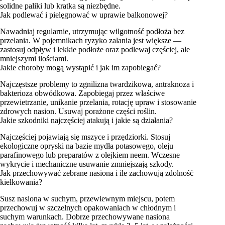
solidne paliki lub kratka są niezbędne.
Jak podlewać i pielęgnować w uprawie balkonowej?
Nawadniaj regularnie, utrzymując wilgotność podłoża bez
przelania. W pojemnikach ryzyko zalania jest większe —
zastosuj odpływ i lekkie podłoże oraz podlewaj częściej, ale
mniejszymi ilościami.
Jakie choroby mogą wystąpić i jak im zapobiegać?
Najczęstsze problemy to zgnilizna twardzikowa, antraknoza i
bakterioza obwódkowa. Zapobiegaj przez właściwe
przewietrzanie, unikanie przelania, rotację upraw i stosowanie
zdrowych nasion. Usuwaj porażone części roślin.
Jakie szkodniki najczęściej atakują i jakie są działania?
Najczęściej pojawiają się mszyce i przędziorki. Stosuj
ekologiczne opryski na bazie mydła potasowego, oleju
parafinowego lub preparatów z olejkiem neem. Wczesne
wykrycie i mechaniczne usuwanie zmniejszają szkody.
Jak przechowywać zebrane nasiona i ile zachowują zdolność
kiełkowania?
Susz nasiona w suchym, przewiewnym miejscu, potem
przechowuj w szczelnych opakowaniach w chłodnym i
suchym warunkach. Dobrze przechowywane nasiona