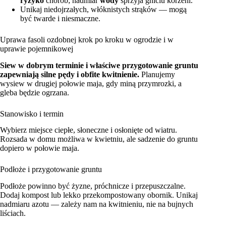
ryzyko
chorób; nadmiar
wody
sprzyja gniciu korzeni.
Unikaj niedojrzałych, włóknistych strąków — mogą
być twarde i niesmaczne.
Uprawa fasoli ozdobnej krok po kroku w ogrodzie i w
uprawie pojemnikowej
Siew w dobrym terminie i właściwe przygotowanie gruntu
zapewniają silne pędy i obfite kwitnienie.
Planujemy
wysiew w drugiej połowie maja, gdy miną przymrozki, a
gleba będzie ogrzana.
Stanowisko i termin
Wybierz miejsce ciepłe, słoneczne i osłonięte od wiatru.
Rozsada w domu możliwa w kwietniu, ale sadzenie do gruntu
dopiero w połowie maja.
Podłoże i przygotowanie gruntu
Podłoże powinno być żyzne, próchnicze i przepuszczalne.
Dodaj kompost lub lekko przekompostowany obornik. Unikaj
nadmiaru azotu — zależy nam na kwitnieniu, nie na bujnych
liściach.