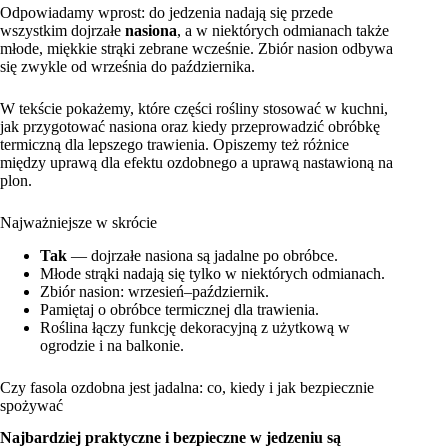
Odpowiadamy wprost: do jedzenia nadają się przede
wszystkim dojrzałe
nasiona
, a w niektórych odmianach także
młode, miękkie strąki zebrane wcześnie. Zbiór nasion odbywa
się zwykle od września do października.
W tekście pokażemy, które części rośliny stosować w kuchni,
jak przygotować nasiona oraz kiedy przeprowadzić obróbkę
termiczną dla lepszego trawienia. Opiszemy też różnice
między uprawą dla efektu ozdobnego a uprawą nastawioną na
plon.
Najważniejsze w skrócie
Tak
— dojrzałe nasiona są jadalne po obróbce.
Młode strąki nadają się tylko w niektórych odmianach.
Zbiór nasion: wrzesień–październik.
Pamiętaj o obróbce termicznej dla trawienia.
Roślina łączy funkcję dekoracyjną z użytkową w
ogrodzie i na balkonie.
Czy fasola ozdobna jest jadalna: co, kiedy i jak bezpiecznie
spożywać
Najbardziej praktyczne i bezpieczne w jedzeniu są