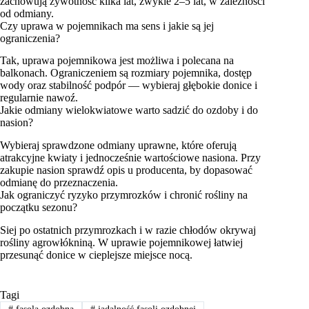
zachowują żywotność kilka lat, zwykle 2–5 lat, w zależności
od odmiany.
Czy uprawa w pojemnikach ma sens i jakie są jej
ograniczenia?
Tak, uprawa pojemnikowa jest możliwa i polecana na
balkonach. Ograniczeniem są rozmiary pojemnika, dostęp
wody oraz stabilność podpór — wybieraj głębokie donice i
regularnie nawoź.
Jakie odmiany wielokwiatowe warto sadzić do ozdoby i do
nasion?
Wybieraj sprawdzone odmiany uprawne, które oferują
atrakcyjne kwiaty i jednocześnie wartościowe nasiona. Przy
zakupie nasion sprawdź opis u producenta, by dopasować
odmianę do przeznaczenia.
Jak ograniczyć ryzyko przymrozków i chronić rośliny na
początku sezonu?
Siej po ostatnich przymrozkach i w razie chłodów okrywaj
rośliny agrowłókniną. W uprawie pojemnikowej łatwiej
przesunąć donice w cieplejsze miejsce nocą.
Tagi