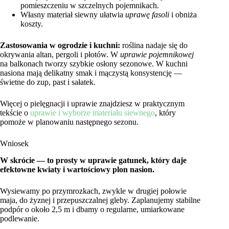
pomieszczeniu w szczelnych pojemnikach.
Własny materiał siewny ułatwia
uprawę fasoli
i obniża
koszty.
Zastosowania w ogrodzie i kuchni:
roślina nadaje się do
okrywania altan, pergoli i płotów. W
uprawie pojemnikowej
na balkonach tworzy szybkie osłony sezonowe. W kuchni
nasiona mają delikatny smak i mączystą konsystencję —
świetne do zup, past i sałatek.
Więcej o pielęgnacji i uprawie znajdziesz w praktycznym
tekście o
uprawie i wyborze materiału siewnego
, który
pomoże w planowaniu następnego sezonu.
Wniosek
W skrócie — to prosty w uprawie gatunek, który daje
efektowne kwiaty i wartościowy plon nasion.
Wysiewamy po przymrozkach, zwykle w drugiej połowie
maja, do żyznej i przepuszczalnej gleby. Zaplanujemy stabilne
podpór o około 2,5 m i dbamy o regularne, umiarkowane
podlewanie.