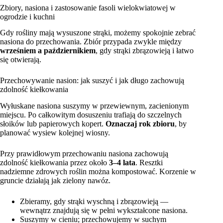
Zbiory, nasiona i zastosowanie fasoli wielokwiatowej w
ogrodzie i kuchni
Gdy rośliny mają wysuszone strąki, możemy spokojnie zebrać
nasiona do przechowania. Zbiór przypada zwykle między
wrześniem a październikiem
, gdy strąki zbrązowieją i łatwo
się otwierają.
Przechowywanie nasion: jak suszyć i jak długo zachowują
zdolność kiełkowania
Wyłuskane nasiona suszymy w przewiewnym, zacienionym
miejscu. Po całkowitym dosuszeniu trafiają do szczelnych
słoików lub papierowych kopert.
Oznaczaj rok zbioru
, by
planować wysiew kolejnej wiosny.
Przy prawidłowym przechowaniu nasiona zachowują
zdolność kiełkowania przez około
3–4 lata
. Resztki
nadziemne zdrowych roślin można kompostować. Korzenie w
gruncie działają jak zielony nawóz.
Zbieramy, gdy strąki wyschną i zbrązowieją —
wewnątrz znajdują się w pełni wykształcone nasiona.
Suszymy w cieniu; przechowujemy w suchym