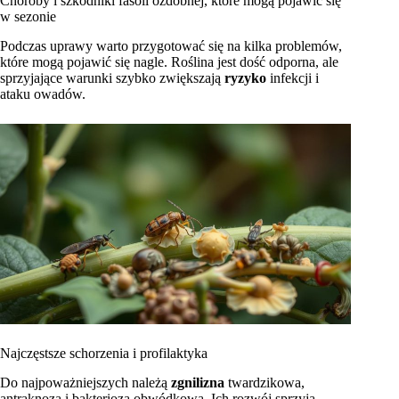
Choroby i szkodniki fasoli ozdobnej, które mogą pojawić się
w sezonie
Podczas uprawy warto przygotować się na kilka problemów,
które mogą pojawić się nagle. Roślina jest dość odporna, ale
sprzyjające warunki szybko zwiększają
ryzyko
infekcji i
ataku owadów.
Najczęstsze schorzenia i profilaktyka
Do najpoważniejszych należą
zgnilizna
twardzikowa,
antraknoza i bakterioza obwódkowa. Ich rozwój sprzyja