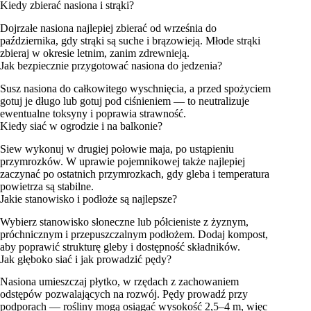
Kiedy zbierać nasiona i strąki?
Dojrzałe nasiona najlepiej zbierać od września do
października, gdy strąki są suche i brązowieją. Młode strąki
zbieraj w okresie letnim, zanim zdrewnieją.
Jak bezpiecznie przygotować nasiona do jedzenia?
Susz nasiona do całkowitego wyschnięcia, a przed spożyciem
gotuj je długo lub gotuj pod ciśnieniem — to neutralizuje
ewentualne toksyny i poprawia strawność.
Kiedy siać w ogrodzie i na balkonie?
Siew wykonuj w drugiej połowie maja, po ustąpieniu
przymrozków. W uprawie pojemnikowej także najlepiej
zaczynać po ostatnich przymrozkach, gdy gleba i temperatura
powietrza są stabilne.
Jakie stanowisko i podłoże są najlepsze?
Wybierz stanowisko słoneczne lub półcieniste z żyznym,
próchnicznym i przepuszczalnym podłożem. Dodaj kompost,
aby poprawić strukturę gleby i dostępność składników.
Jak głęboko siać i jak prowadzić pędy?
Nasiona umieszczaj płytko, w rzędach z zachowaniem
odstępów pozwalających na rozwój. Pędy prowadź przy
podporach — rośliny mogą osiągać wysokość 2,5–4 m, więc