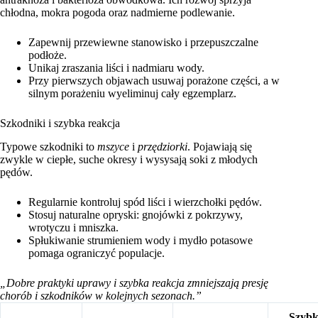
chłodna, mokra pogoda oraz nadmierne podlewanie.
Zapewnij przewiewne stanowisko i przepuszczalne
podłoże.
Unikaj zraszania liści i nadmiaru wody.
Przy pierwszych objawach usuwaj porażone części, a w
silnym porażeniu wyeliminuj cały egzemplarz.
Szkodniki i szybka reakcja
Typowe szkodniki to
mszyce
i
przędziorki
. Pojawiają się
zwykle w ciepłe, suche okresy i wysysają soki z młodych
pędów.
Regularnie kontroluj spód liści i wierzchołki pędów.
Stosuj naturalne opryski: gnojówki z pokrzywy,
wrotyczu i mniszka.
Spłukiwanie strumieniem wody i mydło potasowe
pomaga ograniczyć populacje.
„Dobre praktyki uprawy i szybka reakcja zmniejszają presję
chorób i szkodników w kolejnych sezonach.”
Szyb