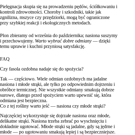
Pielęgnacja skupia się na prowadzeniu pędów, ściółkowaniu i
kontroli zdrowotności. Choroby i szkodniki, takie jak
zgnilizna, mszyce czy przędziorki, mogą być ograniczone
przy szybkiej reakcji i ekologicznych metodach.
Plon zbieramy od września do października; nasiona suszymy
i przechowujemy.
Warto wybrać dobre odmiany
— dzięki
temu uprawie i kuchni przyniosą satysfakcję.
FAQ
Czy fasola ozdobna nadaje się do spożycia?
Tak — częściowo. Wiele odmian ozdobnych ma jadalne
nasiona i młode strąki, ale tylko po odpowiednim dojrzeniu i
obróbce termicznej. Nie wszystkie odmiany smakują dobrze
surowe, dlatego przed spożyciem warto upewnić się, która
odmiana jest bezpieczna.
Co z tej rośliny warto jeść — nasiona czy młode strąki?
Najczęściej wykorzystuje się dojrzałe nasiona oraz młode,
delikatne strąki. Nasiona trzeba zebrać po wyschnięciu i
dokładnie ugotować. Młode strąki są jadalne, gdy są jędrne i
młode — po ugotowaniu smakują lepiej i są bezpieczniejsze.