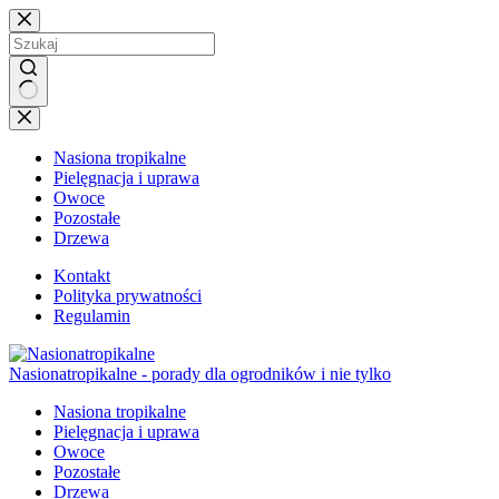
Przejdź
do
treści
Brak
wyników
Nasiona tropikalne
Pielęgnacja i uprawa
Owoce
Pozostałe
Drzewa
Kontakt
Polityka prywatności
Regulamin
Nasionatropikalne - porady dla ogrodników i nie tylko
Nasiona tropikalne
Pielęgnacja i uprawa
Owoce
Pozostałe
Drzewa