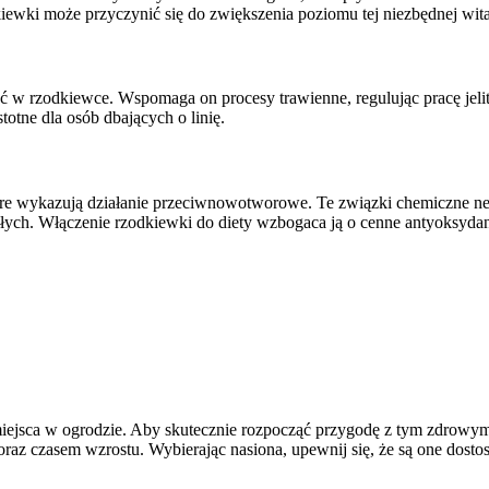
ewki może przyczynić się do zwiększenia poziomu tej niezbędnej wit
źć w rzodkiewce. Wspomaga on procesy trawienne, regulując pracę jel
totne dla osób dbających o linię.
óre wykazują działanie przeciwnowotworowe. Te związki chemiczne neut
łych. Włączenie rzodkiewki do diety wzbogaca ją o cenne antyoksydan
o miejsca w ogrodzie. Aby skutecznie rozpocząć przygodę z tym zdro
 oraz czasem wzrostu. Wybierając nasiona, upewnij się, że są one dosto