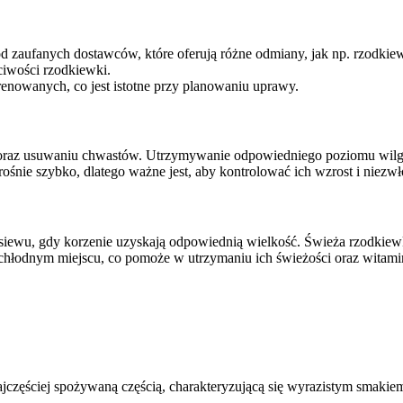
od zaufanych dostawców, które oferują różne odmiany, jak np. rzodki
ciwości rzodkiewki.
renowanych, co jest istotne przy planowaniu uprawy.
oraz usuwaniu chwastów. Utrzymywanie odpowiedniego poziomu wilgot
ośnie szybko, dlatego ważne jest, aby kontrolować ich wzrost i niez
 siewu, gdy korzenie uzyskają odpowiednią wielkość. Świeża rzodki
 chłodnym miejscu, co pomoże w utrzymaniu ich świeżości oraz wita
najczęściej spożywaną częścią, charakteryzującą się wyrazistym smakiem