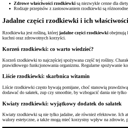
Zdrowe właściwości rzodkiewki
są niezwykle cenne dla diety
Rodzaje przepisów z zastosowaniem rzodkiewki są różnorodne
Jadalne części rzodkiewki i ich właściwośc
Rzodkiewka jest rośliną, której
jadalne części rzodkiewki
obejmują k
kuchni oraz zdrowotnych korzyści.
Korzeń rzodkiewki: co warto wiedzieć?
Korzeń rzodkiewki to najczęściej spożywana część tej rośliny. Charak
prawidłowego funkcjonowania organizmu. Regularne spożywanie kor
Liście rzodkiewki: skarbnica witamin
Liście rzodkiewki często bywają pomijane, choć stanowią prawdziwą
dodawać do sałatek, zup czy smoothie, by wzbogacić dania nie tylko
Kwiaty rzodkiewki: wyjątkowy dodatek do sałatek
Kwiaty rzodkiewki są nie tylko jadalne, ale również efektowne. Ich 
walory estetyczne, a także mogą mieć korzystny wpływ na zdrowie, 