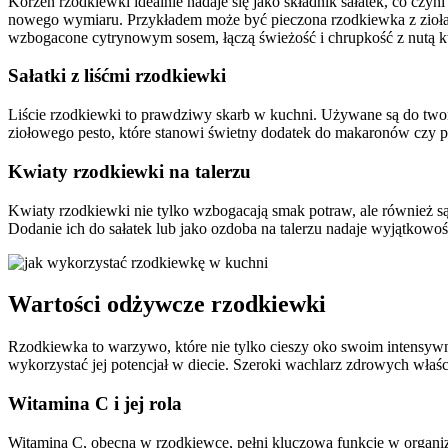
Korzeń rzodkiewki idealnie nadaje się jako składnik sałatek, co c
nowego wymiaru. Przykładem może być pieczona rzodkiewka z ziołami
wzbogacone cytrynowym sosem, łączą świeżość i chrupkość z nutą 
Sałatki z liśćmi rzodkiewki
Liście rzodkiewki to prawdziwy skarb w kuchni. Używane są do two
ziołowego pesto, które stanowi świetny dodatek do makaronów czy pi
Kwiaty rzodkiewki na talerzu
Kwiaty rzodkiewki nie tylko wzbogacają smak potraw, ale również są 
Dodanie ich do sałatek lub jako ozdoba na talerzu nadaje wyjątkowo
Wartości odżywcze rzodkiewki
Rzodkiewka to warzywo, które nie tylko cieszy oko swoim intensyw
wykorzystać jej potencjał w diecie. Szeroki wachlarz zdrowych właś
Witamina C i jej rola
Witamina C, obecna w rzodkiewce, pełni kluczową funkcję w organiz