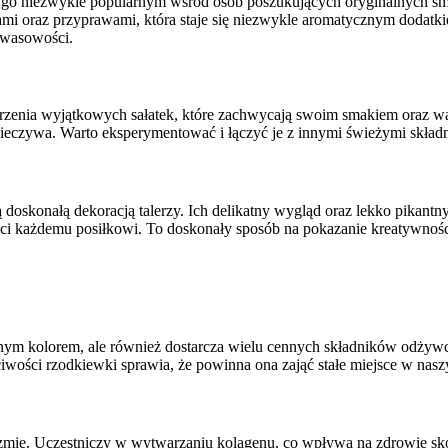
zyni go niezwykle popularnym wśród osób poszukujących oryginalnych 
 oraz przyprawami, która staje się niezwykle aromatycznym dodatkiem
kwasowości.
rzenia wyjątkowych sałatek, które zachwycają swoim smakiem oraz w
eczywa. Warto eksperymentować i łączyć je z innymi świeżymi składnika
doskonałą dekoracją talerzy. Ich delikatny wygląd oraz lekko pikantn
ści każdemu posiłkowi. To doskonały sposób na pokazanie kreatywności
nym kolorem, ale również dostarcza wielu cennych składników odżyw
ciwości rzodkiewki sprawia, że powinna ona zająć stałe miejsce w na
mie. Uczestniczy w wytwarzaniu kolagenu, co wpływa na zdrowie skór