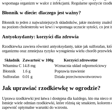
wspomaga organizm w walce z infekcjami. Regularne spożycie rzodki
Błonnik w diecie: dlaczego jest ważny?
Błonnik to jeden z najważniejszych składników, jakie możemy znale
na poziom cholesterolu we krwi i wspomaga uczucie sytości, co jest is
Antyoksydanty: korzyści dla zdrowia
Rzodkiewka zawiera również antyoksydanty, takie jak sulforafan, kt
organizmu oraz zmniejsza ryzyko wystąpienia wielu chorób przewlek
Składnik
Zawartość w 100g
Korzyści zdrowotne
Witamina C
14.8 mg
Wzmacnia układ odpornościowy
Błonnik
1.6 g
Poprawia trawienie
Sulforafan
0.01 g
Działa przeciwnowotworowo
Jak uprawiać rzodkiewkę w ogrodzie?
Uprawa rzodkiewki jest łatwa i dostępna dla każdego, kto ma niec
Istnieje wiele odmian rzodkiewki, które różnią się smakiem, kolorem
zapewnić optymalne warunki do wzrostu.