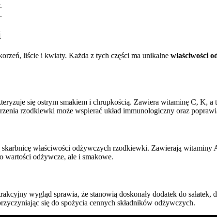
.
.
i
orzeń, liście i kwiaty. Każda z tych części ma unikalne
właściwości o
teryzuje się ostrym smakiem i chrupkością. Zawiera witaminę C, K, a ta
zenia rzodkiewki może wspierać układ immunologiczny oraz poprawia
 skarbnicę właściwości odżywczych rzodkiewki. Zawierają witaminy A,
 o wartości odżywcze, ale i smakowe.
atrakcyjny wygląd sprawia, że stanowią doskonały dodatek do sałatek,
przyczyniając się do spożycia cennych składników odżywczych.