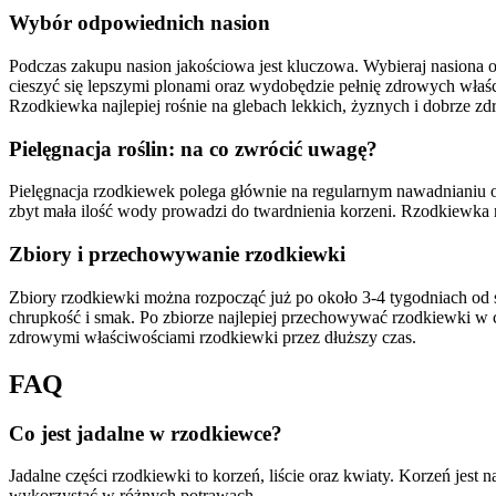
Wybór odpowiednich nasion
Podczas zakupu nasion jakościowa jest kluczowa. Wybieraj nasiona 
cieszyć się lepszymi plonami oraz wydobędzie pełnię zdrowych właś
Rzodkiewka najlepiej rośnie na glebach lekkich, żyznych i dobrze zd
Pielęgnacja roślin: na co zwrócić uwagę?
Pielęgnacja rzodkiewek polega głównie na regularnym nawadnianiu 
zbyt mała ilość wody prowadzi do twardnienia korzeni. Rzodkiewka r
Zbiory i przechowywanie rzodkiewki
Zbiory rzodkiewki można rozpocząć już po około 3-4 tygodniach od
chrupkość i smak. Po zbiorze najlepiej przechowywać rzodkiewki w
zdrowymi właściwościami rzodkiewki przez dłuższy czas.
FAQ
Co jest jadalne w rzodkiewce?
Jadalne części rzodkiewki to korzeń, liście oraz kwiaty. Korzeń jest 
wykorzystać w różnych potrawach.