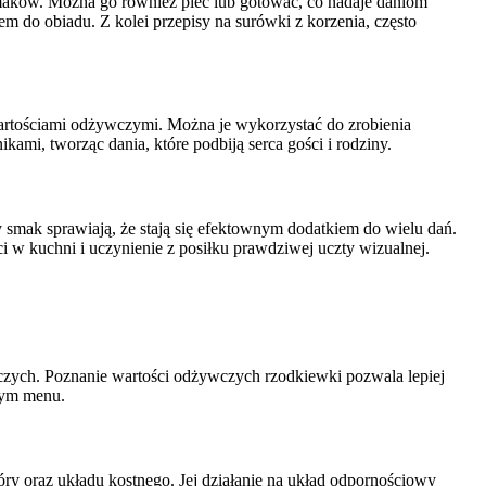
smaków. Można go również piec lub gotować, co nadaje daniom
 do obiadu. Z kolei przepisy na surówki z korzenia, często
artościami odżywczymi. Można je wykorzystać do zrobienia
mi, tworząc dania, które podbiją serca gości i rodziny.
y smak sprawiają, że stają się efektownym dodatkiem do wielu dań.
 w kuchni i uczynienie z posiłku prawdziwej uczty wizualnej.
czych. Poznanie wartości odżywczych rzodkiewki pozwala lepiej
szym menu.
y oraz układu kostnego. Jej działanie na układ odpornościowy