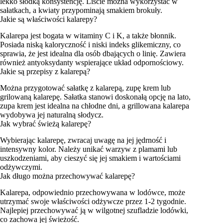
lekko słodką konsystencję. Liście można wykorzystać w
sałatkach, a kwiaty przypominają smakiem brokuły.
Jakie są właściwości kalarepy?
Kalarepa jest bogata w witaminy C i K, a także błonnik.
Posiada niską kaloryczność i niski indeks glikemiczny, co
sprawia, że jest idealna dla osób dbających o linię. Zawiera
również antyoksydanty wspierające układ odpornościowy.
Jakie są przepisy z kalarepą?
Można przygotować sałatkę z kalarepą, zupę krem lub
grilowaną kalarepę. Sałatka stanowi doskonałą opcję na lato,
zupa krem jest idealna na chłodne dni, a grillowana kalarepa
wydobywa jej naturalną słodycz.
Jak wybrać świeżą kalarepę?
Wybierając kalarepę, zwracaj uwagę na jej jędrność i
intensywny kolor. Należy unikać warzyw z plamami lub
uszkodzeniami, aby cieszyć się jej smakiem i wartościami
odżywczymi.
Jak długo można przechowywać kalarepę?
Kalarepa, odpowiednio przechowywana w lodówce, może
utrzymać swoje właściwości odżywcze przez 1-2 tygodnie.
Najlepiej przechowywać ją w wilgotnej szufladzie lodówki,
co zachowa jej świeżość.