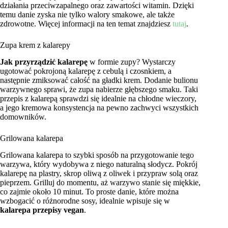
działania przeciwzapalnego oraz zawartości witamin. Dzięki
temu danie zyska nie tylko walory smakowe, ale także
zdrowotne. Więcej informacji na ten temat znajdziesz
tutaj
.
Zupa krem z kalarepy
Jak przyrządzić kalarepę
w formie zupy? Wystarczy
ugotować pokrojoną kalarepę z cebulą i czosnkiem, a
następnie zmiksować całość na gładki krem. Dodanie bulionu
warzywnego sprawi, że zupa nabierze głębszego smaku. Taki
przepis z kalarepą sprawdzi się idealnie na chłodne wieczory,
a jego kremowa konsystencja na pewno zachwyci wszystkich
domowników.
Grilowana kalarepa
Grilowana kalarepa to szybki sposób na przygotowanie tego
warzywa, który wydobywa z niego naturalną słodycz. Pokrój
kalarepę na plastry, skrop oliwą z oliwek i przypraw solą oraz
pieprzem. Grilluj do momentu, aż warzywo stanie się miękkie,
co zajmie około 10 minut. To proste danie, które można
wzbogacić o różnorodne sosy, idealnie wpisuje się w
kalarepa przepisy vegan
.