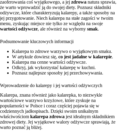
zaoferowania coś wyjątkowego, a jej
zdrowa
natura sprawia,
że warto wprowadzić ją do swojej diety. Poznasz składniki
odżywcze, które charakteryzują kalarepy, a także sposoby na
jej przygotowanie. Niech kalarepa na stałe zagości w twoim
menu, zyskując miejsce nie tylko ze względu na swoje
wartości odżywcze
, ale również na wyborny
smak
.
Podsumowanie kluczowych informacji
Kalarepa to zdrowe warzywo o wyjątkowym smaku.
W artykule dowiesz się,
co jest jadalne w kalarepie
.
Kalarepa ma cenne wartości odżywcze.
Odkryj, jak wykorzystać kalarepę w kuchni.
Poznasz najlepsze sposoby jej przechowywania.
Wprowadzenie do kalarepy i jej wartości odżywczych
Kalarepa, znana również jako kalarepka, to niezwykle
wartościowe warzywo krzyżowe, które zyskuje na
popularności w Polsce i coraz częściej pojawia się w
codziennych jadłospisach. Dzięki swoim unikalnym
właściwościom
kalarepa zdrowa
jest idealnym składnikiem
zdrowej diety. Jej wyjątkowe walory odżywcze sprawiają, że
warto poznać ją bliżej.