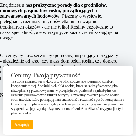
Znajdziesz u nas
praktyczne porady dla ogrodników,
domowych pasjonatów roślin, początkujących i
zaawansowanych hodowców
. Piszemy o wysiewie,
pielęgnacji, rozmnażaniu, doświetlaniu i oswajaniu
tropikalnych okazów - ale nie tylko! Rośliny egzotyczne to
nasza specjalność, ale wierzymy, że każda zieleń zasługuje na
uwagę.
Chcemy, by nasz serwis był pomocny, inspirujący i przyjazny
- niezależnie od tego, czy masz dom pełen roślin, czy dopiero
myślisz o pierwszym nasionku. Nasze treści tworzymy z
miłości do zieleni i chęci dzielenia się tym, co działa w
Cenimy Twoją prywatność
praktyce.
Ta strona internetowa wykorzystuje pliki cookie, aby poprawić komfort
korzystania z niej. Spośród nich pliki cookie, które są sklasyfikowane jako
niezbędne, są przechowywane w przeglądarce, ponieważ są niezbędne do
NasionaTropikalne.pl - z serca do roślin, z myślą o Tobie.
działania podstawowych funkcji witryny. Używamy również plików cookie
stron trzecich, które pomagają nam analizować i rozumieć sposób korzystania z
tej witryny. Te pliki cookie będą przechowywane w przeglądarce użytkownika
wyłącznie za jego zgodą. Użytkownik ma również możliwość rezygnacji z tych
Kontakt
Polityka prywatności
Regulamin
plików cookie.
Akceptuję
Copyright © 2025 All rights reserved.