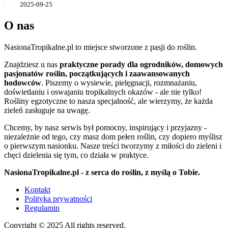
2025-09-25
O nas
NasionaTropikalne.pl to miejsce stworzone z pasji do roślin.
Znajdziesz u nas
praktyczne porady dla ogrodników, domowych
pasjonatów roślin, początkujących i zaawansowanych
hodowców
. Piszemy o wysiewie, pielęgnacji, rozmnażaniu,
doświetlaniu i oswajaniu tropikalnych okazów - ale nie tylko!
Rośliny egzotyczne to nasza specjalność, ale wierzymy, że każda
zieleń zasługuje na uwagę.
Chcemy, by nasz serwis był pomocny, inspirujący i przyjazny -
niezależnie od tego, czy masz dom pełen roślin, czy dopiero myślisz
o pierwszym nasionku. Nasze treści tworzymy z miłości do zieleni i
chęci dzielenia się tym, co działa w praktyce.
NasionaTropikalne.pl - z serca do roślin, z myślą o Tobie.
Kontakt
Polityka prywatności
Regulamin
Copyright © 2025 All rights reserved.