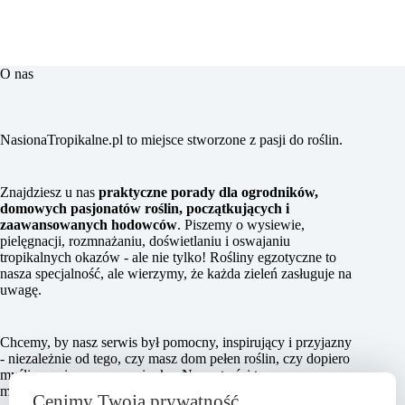
O nas
NasionaTropikalne.pl to miejsce stworzone z pasji do roślin.
Znajdziesz u nas
praktyczne porady dla ogrodników,
domowych pasjonatów roślin, początkujących i
zaawansowanych hodowców
. Piszemy o wysiewie,
pielęgnacji, rozmnażaniu, doświetlaniu i oswajaniu
tropikalnych okazów - ale nie tylko! Rośliny egzotyczne to
nasza specjalność, ale wierzymy, że każda zieleń zasługuje na
uwagę.
Chcemy, by nasz serwis był pomocny, inspirujący i przyjazny
- niezależnie od tego, czy masz dom pełen roślin, czy dopiero
myślisz o pierwszym nasionku. Nasze treści tworzymy z
miłości do zieleni i chęci dzielenia się tym, co działa w
Cenimy Twoją prywatność