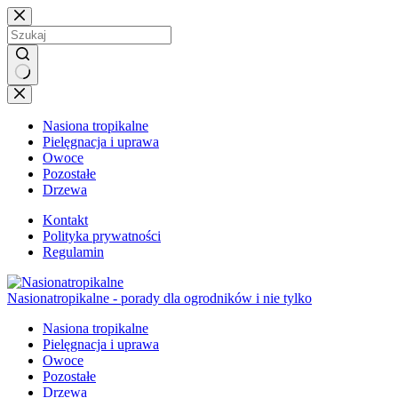
Przejdź
do
treści
Brak
wyników
Nasiona tropikalne
Pielęgnacja i uprawa
Owoce
Pozostałe
Drzewa
Kontakt
Polityka prywatności
Regulamin
Nasionatropikalne - porady dla ogrodników i nie tylko
Nasiona tropikalne
Pielęgnacja i uprawa
Owoce
Pozostałe
Drzewa